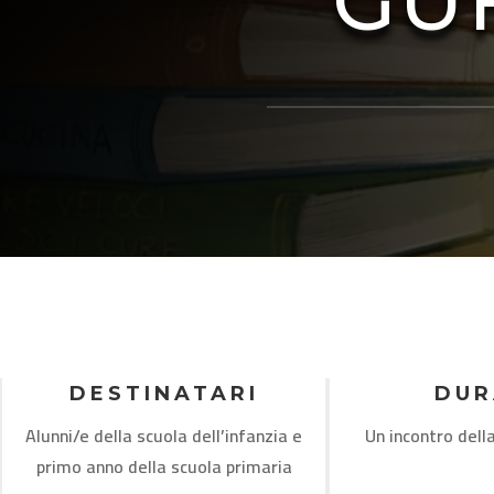
GU
DESTINATARI
DUR
Alunni/e della scuola dell’infanzia e
Un incontro dell
primo anno della scuola primaria