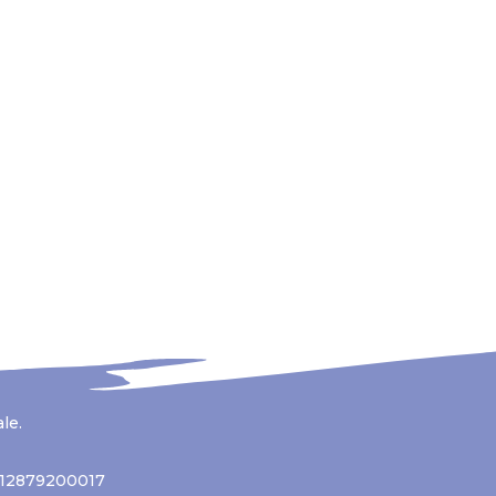
ale.
a 12879200017