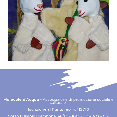
Molecole d’Acqua –
Associazione di promozione sociale e
culturale.
Iscrizione al Runts rep. n. 112710
Corso Eusebio Giambone, 46/13 – 10135 TORINO – C.F.