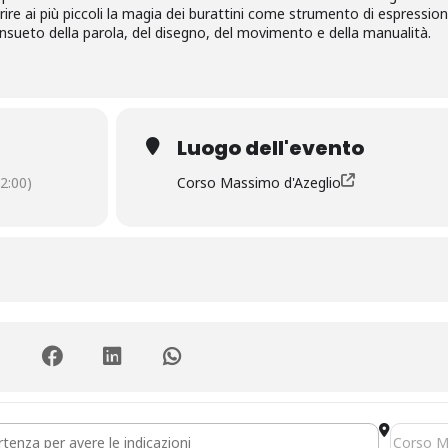
rire ai più piccoli la magia dei burattini come strumento di espression
sueto della parola, del disegno, del movimento e della manualità.
Luogo dell'evento
2:00)
Corso Massimo d'Azeglio
per i più piccini. Nei parchi della Otto tra fiabe e burattini - Parco de
Destinati