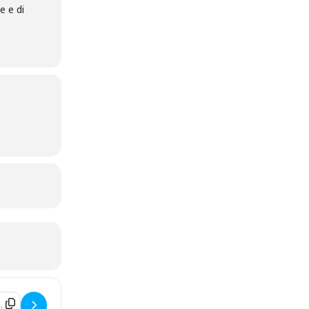
e e di
l Valentino []
on Address - 8 Volante 2026 per i più piccini. Nei parchi della Otto tra 