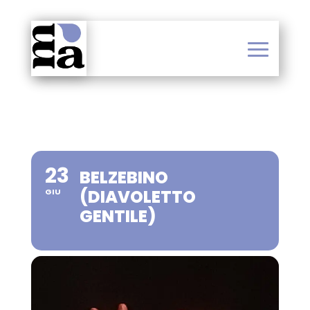
23
BELZEBINO
(DIAVOLETTO
GIU
GENTILE)