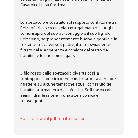
Casaroli e Luisa Cordima.
Lo spettacolo è costruito sul rapporto conflittuale tra
Belzebù, classico diavolaccio ingabbiato nei luoghi
comuni tipici del suo personaggio e il suo figliolo
Belzebino, sorprendentemente buono e gentile e in
costante critica verso il padre, il tutto ovviamente
filtrato dalla leggerezza e comicità del teatro dei
burattini e le sue tipiche gags.
Il filo rosso dello spettacolo diventa così la
contrapposizione tra bene e male, un’occasione per
riflettere su alcune tematiche attuali con l’aiuto dei
burattini alla maniera della Vecchia Soffitta: piccoli
semini di riflessione in una storia comica e
coinvolgente.
Pu
oi scaricare il pdf con il testo qui