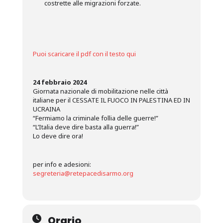
costrette alle migrazioni forzate.
Puoi scaricare il pdf con il testo qui
24 febbraio 2024
Giornata nazionale di mobilitazione nelle città
italiane per il CESSATE IL FUOCO IN PALESTINA ED IN
UCRAINA
“Fermiamo la criminale follia delle guerre!”
“L’Italia deve dire basta alla guerra!”
Lo deve dire ora!
per info e adesioni:
segreteria@retepacedisarmo.org
Orario