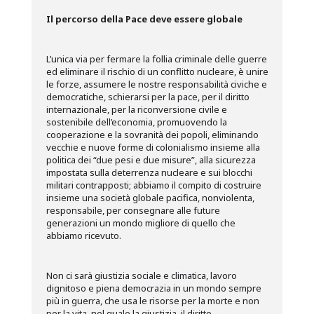
Il percorso della Pace deve essere globale
L’unica via per fermare la follia criminale delle guerre
ed eliminare il rischio di un conflitto nucleare, è unire
le forze, assumere le nostre responsabilità civiche e
democratiche, schierarsi per la pace, per il diritto
internazionale, per la riconversione civile e
sostenibile dell’economia, promuovendo la
cooperazione e la sovranità dei popoli, eliminando
vecchie e nuove forme di colonialismo insieme alla
politica dei “due pesi e due misure”, alla sicurezza
impostata sulla deterrenza nucleare e sui blocchi
militari contrapposti; abbiamo il compito di costruire
insieme una società globale pacifica, nonviolenta,
responsabile, per consegnare alle future
generazioni un mondo migliore di quello che
abbiamo ricevuto.
Non ci sarà giustizia sociale e climatica, lavoro
dignitoso e piena democrazia in un mondo sempre
più in guerra, che usa le risorse per la morte e non
per la vita, nel quale la giustizia, il diritto