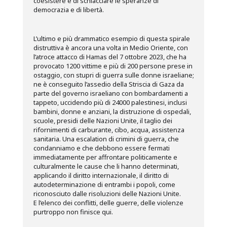
coesistere e di schiacciare le speranze di
democrazia e di libertà.
L’ultimo e più drammatico esempio di questa spirale
distruttiva è ancora una volta in Medio Oriente, con
l’atroce attacco di Hamas del 7 ottobre 2023, che ha
provocato 1200 vittime e più di 200 persone prese in
ostaggio, con stupri di guerra sulle donne israeliane;
ne è conseguito l’assedio della Striscia di Gaza da
parte del governo israeliano con bombardamenti a
tappeto, uccidendo più di 24000 palestinesi, inclusi
bambini, donne e anziani, la distruzione di ospedali,
scuole, presidi delle Nazioni Unite, il taglio dei
rifornimenti di carburante, cibo, acqua, assistenza
sanitaria. Una escalation di crimini di guerra, che
condanniamo e che debbono essere fermati
immediatamente per affrontare politicamente e
culturalmente le cause che li hanno determinati,
applicando il diritto internazionale, il diritto di
autodeterminazione di entrambi i popoli, come
riconosciuto dalle risoluzioni delle Nazioni Unite.
E l’elenco dei conflitti, delle guerre, delle violenze
purtroppo non finisce qui.