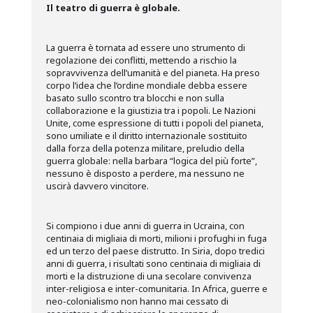
Il teatro di guerra è globale.
La guerra è tornata ad essere uno strumento di
regolazione dei conflitti, mettendo a rischio la
sopravvivenza dell’umanità e del pianeta. Ha preso
corpo l’idea che l’ordine mondiale debba essere
basato sullo scontro tra blocchi e non sulla
collaborazione e la giustizia tra i popoli. Le Nazioni
Unite, come espressione di tutti i popoli del pianeta,
sono umiliate e il diritto internazionale sostituito
dalla forza della potenza militare, preludio della
guerra globale: nella barbara “logica del più forte”,
nessuno è disposto a perdere, ma nessuno ne
uscirà davvero vincitore.
Si compiono i due anni di guerra in Ucraina, con
centinaia di migliaia di morti, milioni i profughi in fuga
ed un terzo del paese distrutto. In Siria, dopo tredici
anni di guerra, i risultati sono centinaia di migliaia di
morti e la distruzione di una secolare convivenza
inter-religiosa e inter-comunitaria. In Africa, guerre e
neo-colonialismo non hanno mai cessato di