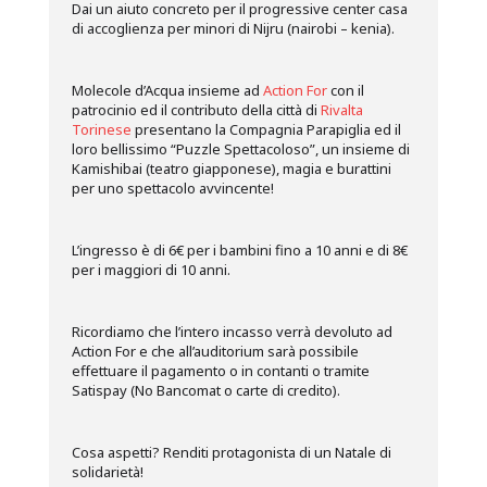
Dai un aiuto concreto per il progressive center casa
di accoglienza per minori di Nijru (nairobi – kenia).
Molecole d’Acqua insieme ad
Action For
con il
patrocinio ed il contributo della città di
Rivalta
Torinese
presentano la Compagnia Parapiglia ed il
loro bellissimo “Puzzle Spettacoloso”, un insieme di
Kamishibai (teatro giapponese), magia e burattini
per uno spettacolo avvincente!
L’ingresso è di 6€ per i bambini fino a 10 anni e di 8€
per i maggiori di 10 anni.
Ricordiamo che l’intero incasso verrà devoluto ad
Action For e che all’auditorium sarà possibile
effettuare il pagamento o in contanti o tramite
Satispay (No Bancomat o carte di credito).
Cosa aspetti? Renditi protagonista di un Natale di
solidarietà!