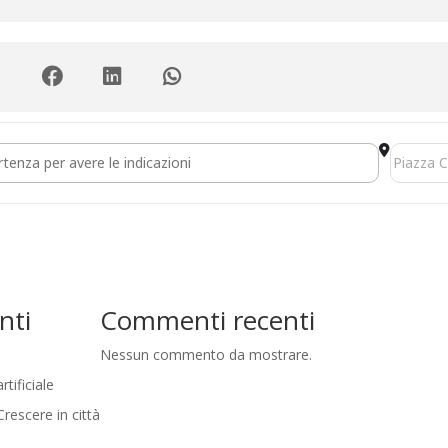
 regionale in difesa della sanità pubblica []
Destinati
nti
Commenti recenti
Nessun commento da mostrare.
tificiale
rescere in città